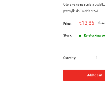
Odprawa celna i opłata podat
przesyłki do Twoich drzwi.
Sale
€13,86
Regu
€14,
Price:
price
price
Stock:
Re-stocking s
Quantity:
Add to cart