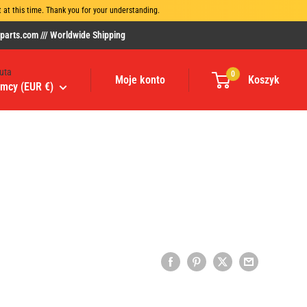
at this time. Thank you for your understanding.
rts.com /// Worldwide Shipping
uta
0
Moje konto
Koszyk
mcy (EUR €)