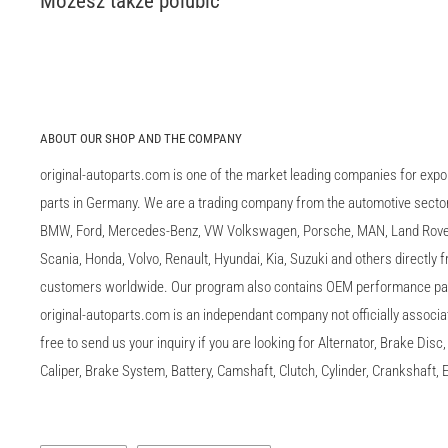
Możesz także polubić
ABOUT OUR SHOP AND THE COMPANY
original-autoparts.com is one of the market leading companies for expo
parts in Germany. We are a trading company from the automotive sector 
BMW, Ford, Mercedes-Benz, VW Volkswagen, Porsche, MAN, Land Rover,
Scania, Honda, Volvo, Renault, Hyundai, Kia, Suzuki and others directly
customers worldwide. Our program also contains OEM performance p
original-autoparts.com is an independant company not officially associa
free to send us your inquiry if you are looking for Alternator, Brake Dis
Caliper, Brake System, Battery, Camshaft, Clutch, Cylinder, Crankshaft, E