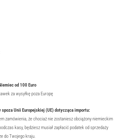
:
Niemiec od 100 Euro
tawek za wysyłkę poza Europę
 spoza Unii Europejskiej (UE) dotycząca importu:
em zamówienia, że chociaż nie zostaniesz obciążony niemieckim
podczas kasy, będziesz musiał zapłacić podatek od sprzedaży
ze do Twojego kraju.