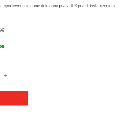
ku importowego zostanie dokonana przez UPS przed dostarczeniem
lar
00
oon