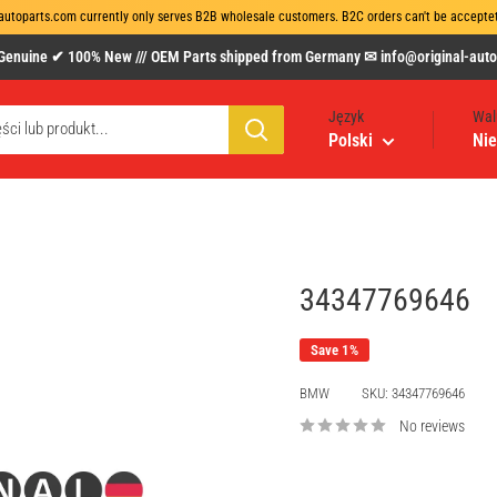
autoparts.com currently only serves B2B wholesale customers. B2C orders can't be acceptet 
uine ✔ 100% New /// OEM Parts shipped from Germany ✉ info@original-autopa
Język
Wal
Polski
Nie
34347769646
Save 1%
BMW
SKU:
34347769646
No reviews