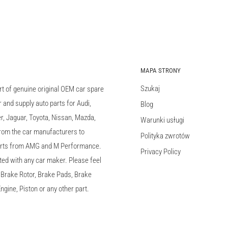
MAPA STRONY
Szukaj
rt of genuine original OEM car spare
and supply auto parts for Audi,
Blog
 Jaguar, Toyota, Nissan, Mazda,
Warunki usługi
 from the car manufacturers to
Polityka zwrotów
arts from AMG and M Performance.
Privacy Policy
ted with any car maker. Please feel
c, Brake Rotor, Brake Pads, Brake
ngine, Piston or any other part.