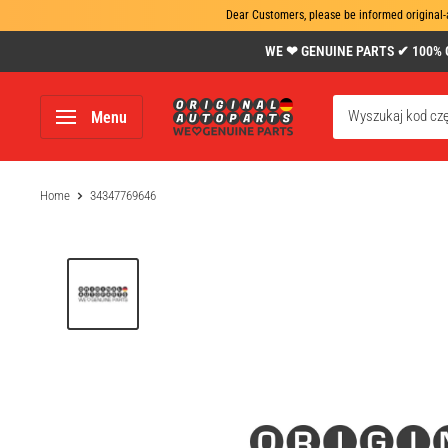
Dear Customers, please be informed original-
Skip
WE ❤ GENUINE PARTS ✔ 100% Gen
to
content
www.original-
Menu
autoparts.com
Home
34347769646