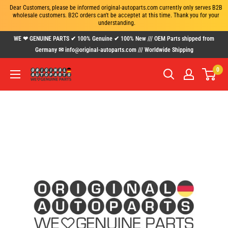
Dear Customers, please be informed original-autoparts.com currently only serves B2B 
wholesale customers. B2C orders can't be acceptet at this time. Thank you for your 
understanding.
Skip
WE ❤ GENUINE PARTS ✔ 100% Genuine ✔ 100% New /// OEM Parts shipped from
to
Germany ✉ info@original-autoparts.com /// Worldwide Shipping
content
0
www.original-
autoparts.com