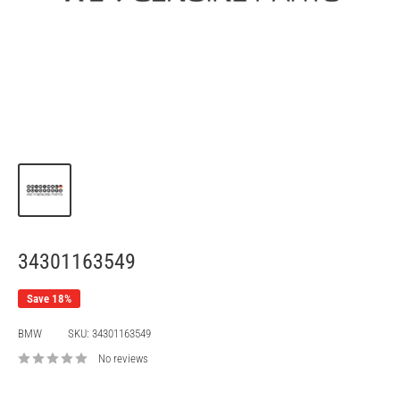
34301163549
Save 18%
BMW
SKU:
34301163549
No reviews