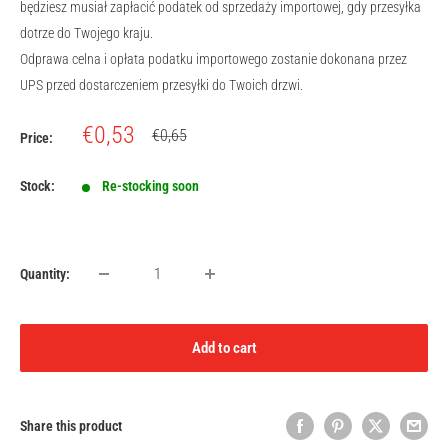
będziesz musiał zapłacić podatek od sprzedaży importowej, gdy przesyłka
dotrze do Twojego kraju.
Odprawa celna i opłata podatku importowego zostanie dokonana przez
UPS przed dostarczeniem przesyłki do Twoich drzwi.
Sale
€0,53
Regular
€0,65
Price:
price
price
Stock:
Re-stocking soon
Quantity:
Add to cart
Share this product