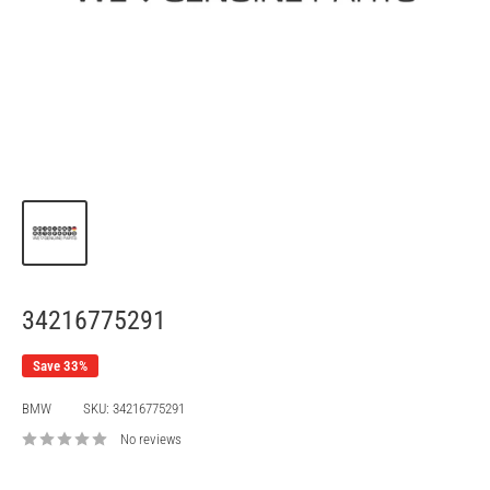
34216775291
Save 33%
BMW
SKU:
34216775291
No reviews