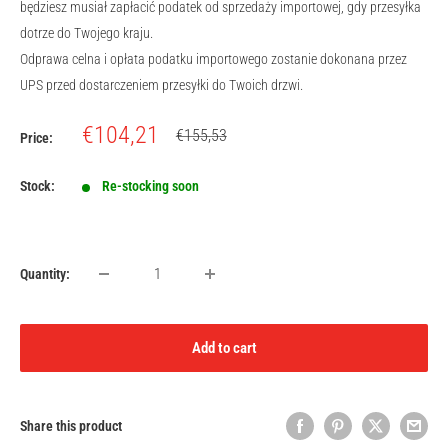
będziesz musiał zapłacić podatek od sprzedaży importowej, gdy przesyłka
dotrze do Twojego kraju.
Odprawa celna i opłata podatku importowego zostanie dokonana przez
UPS przed dostarczeniem przesyłki do Twoich drzwi.
Sale
€104,21
Regular
€155,53
Price:
price
price
Stock:
Re-stocking soon
Quantity:
Add to cart
Share this product