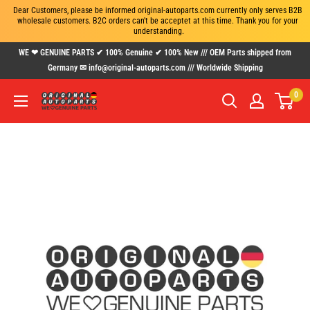
Dear Customers, please be informed original-autoparts.com currently only serves B2B 
wholesale customers. B2C orders can't be acceptet at this time. Thank you for your 
understanding.
Skip
WE ❤ GENUINE PARTS ✔ 100% Genuine ✔ 100% New /// OEM Parts shipped from
to
Germany ✉ info@original-autoparts.com /// Worldwide Shipping
content
0
www.original-
autoparts.com