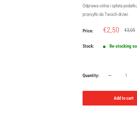
Odprawa celna i opłata podat
przesyłki do Twoich drzwi.
Sale
€2,50
Regula
€3,05
Price:
price
price
Stock:
Re-stocking s
Quantity:
Add to cart