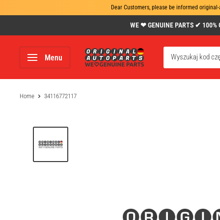
Dear Customers, please be informed original-
Skip
WE ❤ GENUINE PARTS ✔ 100% Gen
to
content
www.original-
Menu
autoparts.com
Home
34116772117