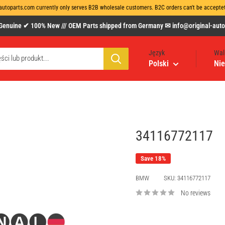
autoparts.com currently only serves B2B wholesale customers. B2C orders can't be acceptet 
uine ✔ 100% New /// OEM Parts shipped from Germany ✉ info@original-autopa
Język
Wal
Polski
Nie
34116772117
Save 18%
BMW
SKU:
34116772117
No reviews