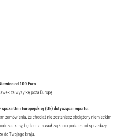
:
Niemiec od 100 Euro
tawek za wysyłkę poza Europę
 spoza Unii Europejskiej (UE) dotycząca importu:
em zamówienia, że chociaż nie zostaniesz obciążony niemieckim
podczas kasy, będziesz musiał zapłacić podatek od sprzedaży
ze do Twojego kraju.