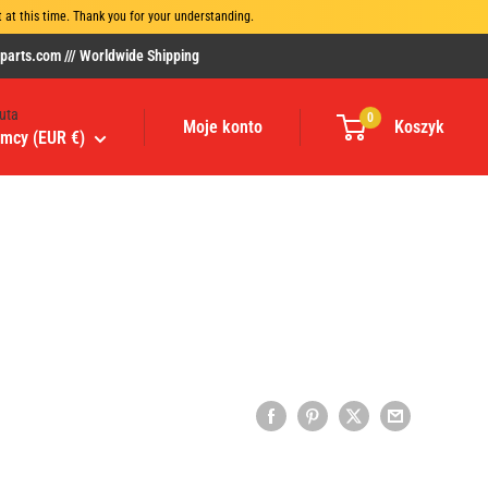
at this time. Thank you for your understanding.
rts.com /// Worldwide Shipping
uta
0
Moje konto
Koszyk
mcy (EUR €)