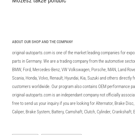
Możesz także polubić
ABOUT OUR SHOP AND THE COMPANY
original-autoparts.com is one of the market leading companies for expo
parts in Germany. We are a trading company from the automotive sector 
BMW, Ford, Mercedes-Benz, VW Volkswagen, Porsche, MAN, Land Rover,
Scania, Honda, Volvo, Renault, Hyundai, Kia, Suzuki and others directly
customers worldwide. Our program also contains OEM performance p
original-autoparts.com is an independant company not officially associa
free to send us your inquiry if you are looking for Alternator, Brake Dis
Caliper, Brake System, Battery, Camshaft, Clutch, Cylinder, Crankshaft, E