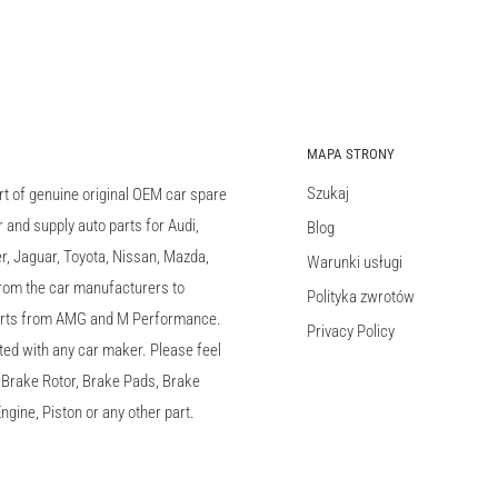
MAPA STRONY
Szukaj
rt of genuine original OEM car spare
and supply auto parts for Audi,
Blog
 Jaguar, Toyota, Nissan, Mazda,
Warunki usługi
 from the car manufacturers to
Polityka zwrotów
arts from AMG and M Performance.
Privacy Policy
ted with any car maker. Please feel
c, Brake Rotor, Brake Pads, Brake
ngine, Piston or any other part.