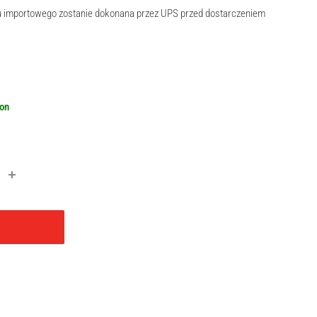
ku importowego zostanie dokonana przez UPS przed dostarczeniem
r
oon