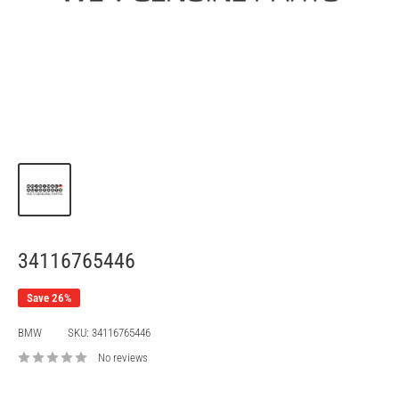
34116765446
Save 26%
BMW
SKU:
34116765446
No reviews