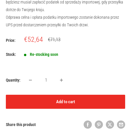
będziesz musiał zapłacić podatek od sprzedaży importowej, gdy przesyłka
dotrze do Twojego kraju.
Odprawa celna i opłata podatku importowego zostanie dokonana przez
UPS przed dostarczeniem przesyłki do Twoich drzwi.
Sale
€52,64
Regular
€71,13
Price:
price
price
Stock:
Re-stocking soon
Quantity:
Add to cart
Share this product