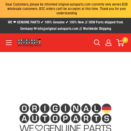
Dear Customers, please be informed original-autoparts.com currently only serves B2B 
wholesale customers. B2C orders can't be acceptet at this time. Thank you for your 
understanding.
Skip
WE ❤ GENUINE PARTS ✔ 100% Genuine ✔ 100% New /// OEM Parts shipped from
to
Germany ✉ info@original-autoparts.com /// Worldwide Shipping
content
0
www.original-
autoparts.com