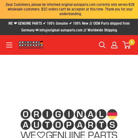
Dear Customers, please be informed original-autoparts.com currently only serves B2B 
wholesale customers. B2C orders can't be acceptet at this time. Thank you for your 
understanding.
Skip
WE ❤ GENUINE PARTS ✔ 100% Genuine ✔ 100% New /// OEM Parts shipped from
to
Germany ✉ info@original-autoparts.com /// Worldwide Shipping
content
0
www.original-
autoparts.com