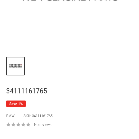
34111161765
Save 1%
BMW
SKU:
34111161765
No reviews