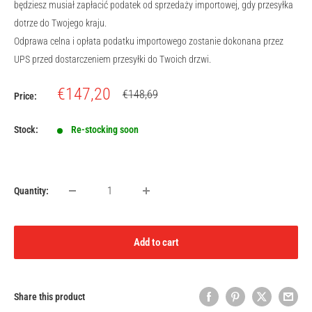
będziesz musiał zapłacić podatek od sprzedaży importowej, gdy przesyłka
dotrze do Twojego kraju.
Odprawa celna i opłata podatku importowego zostanie dokonana przez
UPS przed dostarczeniem przesyłki do Twoich drzwi.
Sale
€147,20
Regular
€148,69
Price:
price
price
Stock:
Re-stocking soon
Quantity:
Add to cart
Share this product