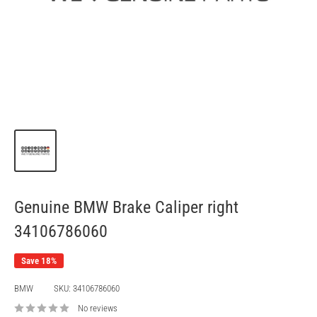
Genuine BMW Brake Caliper right
34106786060
Save 18%
BMW
SKU:
34106786060
No reviews