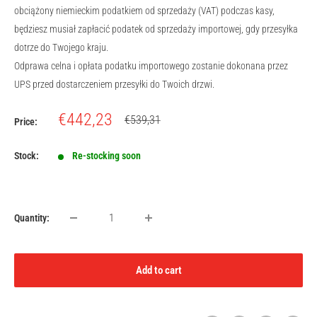
obciążony niemieckim podatkiem od sprzedaży (VAT) podczas kasy,
będziesz musiał zapłacić podatek od sprzedaży importowej, gdy przesyłka
dotrze do Twojego kraju.
Odprawa celna i opłata podatku importowego zostanie dokonana przez
UPS przed dostarczeniem przesyłki do Twoich drzwi.
Sale
€442,23
Regular
€539,31
Price:
price
price
Stock:
Re-stocking soon
Quantity:
Add to cart