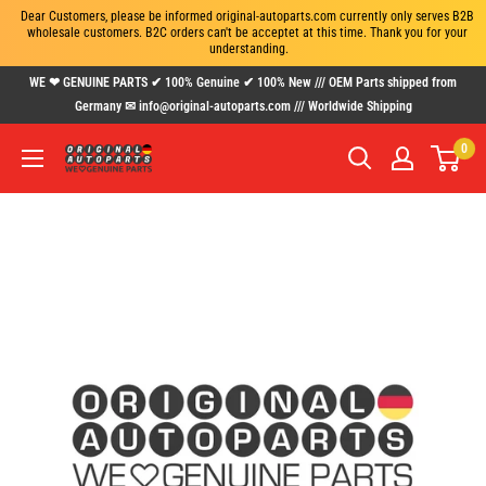
Dear Customers, please be informed original-autoparts.com currently only serves B2B 
wholesale customers. B2C orders can't be acceptet at this time. Thank you for your 
understanding.
Skip
WE ❤ GENUINE PARTS ✔ 100% Genuine ✔ 100% New /// OEM Parts shipped from
to
Germany ✉ info@original-autoparts.com /// Worldwide Shipping
content
0
www.original-
autoparts.com